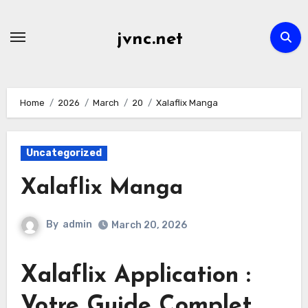
Skip
to
jvnc.net
content
Home
2026
March
20
Xalaflix Manga
Uncategorized
Xalaflix Manga
By
admin
March 20, 2026
Xalaflix Application :
Votre Guide Complet